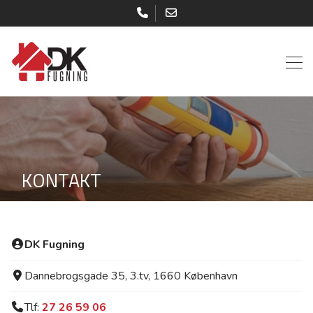
Gå
til
hovedindhold
KONTAKT
DK Fugning
Dannebrogsgade 35, 3.tv, 1660 København
Tlf:
27 26 59 06